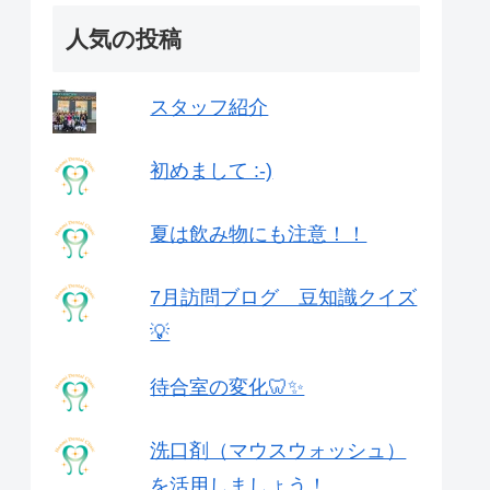
人気の投稿
スタッフ紹介
初めまして :-)
夏は飲み物にも注意！！
7月訪問ブログ 豆知識クイズ
💡
待合室の変化🦷✨
洗口剤（マウスウォッシュ）
を活用しましょう！