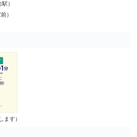
向駅）
駅前）
します）