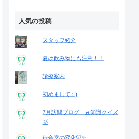
人気の投稿
スタッフ紹介
夏は飲み物にも注意！！
診療案内
初めまして :-)
7月訪問ブログ 豆知識クイズ
💡
待合室の変化🦷✨