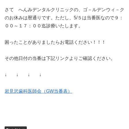
さて へんみデンタルクリニックの、ゴ－ルデンウィ－ク
のお休みは暦通りです。ただし、5/５は当番医なので９：
００～１７：００迄診療いたします。
困ったことがありましたらお電話ください！！！
その他日付の当番は下記リンクよりご確認ください。
↓ ↓ ↓ ↓
岩見沢歯科医師会（GW当番表）