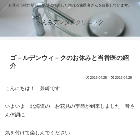
岩見沢市幌向駅前。地域に根差した頼れる歯医者さんを目指しています。
へんみデンタルクリニック
ゴ－ルデンウィ－クのお休みと当番医の紹
介
2016.04.28
2016.04.29
こんにちは！ 兼崎です
いよいよ 北海道の お花見の季節が到来しました 皆さ
ん体調に
気を付けて楽しんでください