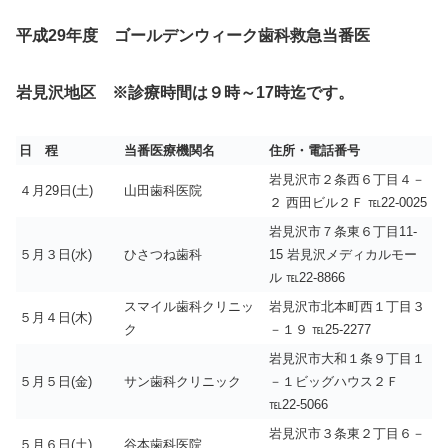
平成29年度 ゴールデンウィーク歯科救急当番医
岩見沢地区
※
診療時間は９時～17時迄です。
日 程
当番医療機関名
住所・電話番号
岩見沢市２条西６丁目４－
４月29日(土)
山田歯科医院
２ 西田ビル２Ｆ ℡22-0025
岩見沢市７条東６丁目11-
５月３日(水)
ひさつね歯科
15 岩見沢メディカルモー
ル ℡22-8866
スマイル歯科クリニッ
岩見沢市北本町西１丁目３
５月４日(木)
ク
－１９ ℡25-2277
岩見沢市大和１条９丁目１
５月５日(金)
サン歯科クリニック
－１ビッグハウス２Ｆ
℡22-5066
岩見沢市３条東２丁目６－
５月６日(土)
谷本歯科医院