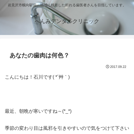
岩見沢市幌向駅前。地域に根差した頼れる歯医者さんを目指しています。
へんみデンタルクリニック
あなたの歯肉は何色？
2017.09.22
こんにちは！石川です( *´艸｀)
最近、朝晩が寒いですね～(*_*)
季節の変わり目は風邪を引きやすいので気をつけて下さい