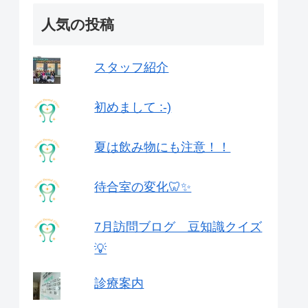
人気の投稿
スタッフ紹介
初めまして :-)
夏は飲み物にも注意！！
待合室の変化🦷✨
7月訪問ブログ 豆知識クイズ
💡
診療案内