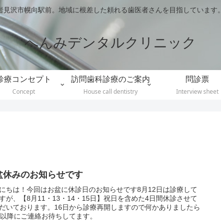
岩見沢市幌向駅前。地域に根差した頼れる歯医者さんを目指しています
へんみデンタルクリニック
診療コンセプト
訪問歯科診療のご案内
問診票
Concept
House call dentistry
Interview sheet
盆休みのお知らせです
にちは！今回はお盆に休診日のお知らせです8月12日は診療して
すが、【8月11・13・14・15日】祝日を含めた4日間休診させて
だいております。16日から診療再開しますので何かありましたら
日以降にご連絡お待ちしてます。