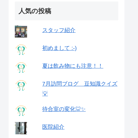
人気の投稿
スタッフ紹介
初めまして :-)
夏は飲み物にも注意！！
7月訪問ブログ 豆知識クイズ
💡
待合室の変化🦷✨
医院紹介