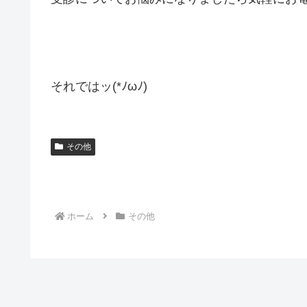
それではッ(*ﾉωﾉ)
その他
ホーム
その他