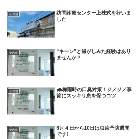
訪問診療センター上棟式を行いま
その他
した
“キーン”と歯がしみた経験はあり
その他
ませんか？
🌧️梅雨時の口臭対策！ジメジメ季
その他
節にスッキリ息を保つコツ
6月４日から10日は虫歯予防週間
その他
です!