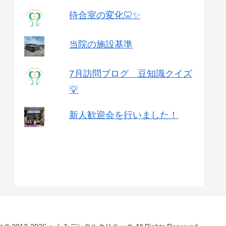
待合室の変化🦷✨
当院の施設基準
7月訪問ブログ 豆知識クイズ
💡
新人歓迎会を行いました！