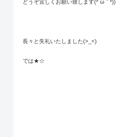
どうぞ宜しくお願い致します(*´ω｀*))
長々と失礼いたしました(>_<)
では★☆