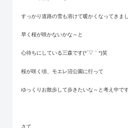
すっかり道路の雪も溶けて暖かくなってきましたね
早く桜が咲かないかな～と
心待ちにしている三森です(*´▽｀*)笑
桜が咲く頃、モエレ沼公園に行って
ゆっくりお散歩して歩きたいな～と考え中です
さて、