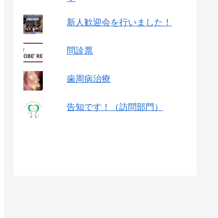
新人歓迎会を行いました！
問診票
歯周病治療
告知です！（訪問部門）