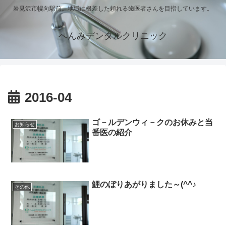
岩見沢市幌向駅前。地域に根差した頼れる歯医者さんを目指しています。
へんみデンタルクリニック
2016-04
ゴ－ルデンウィ－クのお休みと当
お知らせ
番医の紹介
鯉のぼりあがりました～(^^♪
その他