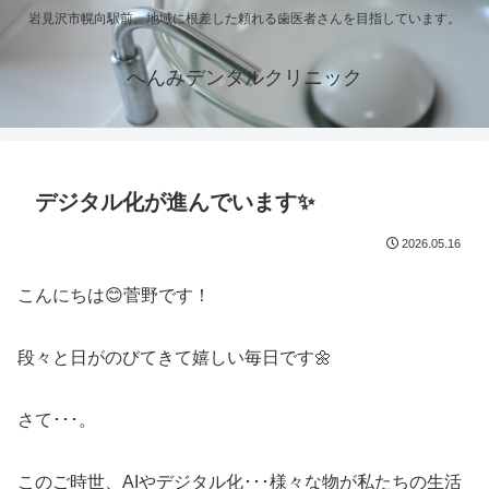
岩見沢市幌向駅前。地域に根差した頼れる歯医者さんを目指しています。
へんみデンタルクリニック
デジタル化が進んでいます✨
2026.05.16
こんにちは😊菅野です！
段々と日がのびてきて嬉しい毎日です🌼
さて･･･。
このご時世、AIやデジタル化･･･様々な物が私たちの生活