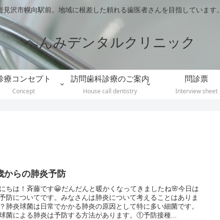
岩見沢市幌向駅前。地域に根差した頼れる歯医者さんを目指しています
へんみデンタルクリニック
診療コンセプト
訪問歯科診療のご案内
問診票
Concept
House call dentistry
Interview sheet
5歳からの肺炎予防
にちは！斉藤です😀だんだんと暖かくなってきましたね🌸今日は
予防についてです。みなさんは肺炎について考えることはありま
？肺炎球菌は日常でかかる肺炎の原因として特に多い細菌です。
球菌による肺炎は予防する方法があります。①予防接種...