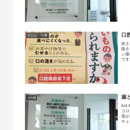
口
クリニックの事
皆さ
除さ
ン接
です
歯
その他
6/
コロ
係が
チェ