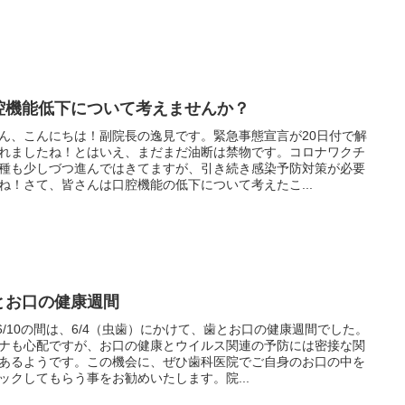
腔機能低下について考えませんか？
ん、こんにちは！副院長の逸見です。緊急事態宣言が20日付で解
れましたね！とはいえ、まだまだ油断は禁物です。コロナワクチ
種も少しづつ進んではきてますが、引き続き感染予防対策が必要
ね！さて、皆さんは口腔機能の低下について考えたこ...
とお口の健康週間
4-6/10の間は、6/4（虫歯）にかけて、歯とお口の健康週間でした。
ナも心配ですが、お口の健康とウイルス関連の予防には密接な関
あるようです。この機会に、ぜひ歯科医院でご自身のお口の中を
ックしてもらう事をお勧めいたします。院...