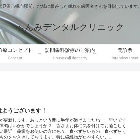
岩見沢市幌向駅前。地域に根差した頼れる歯医者さんを目指しています
へんみデンタルクリニック
診療コンセプト
訪問歯科診療のご案内
問診票
Concept
House call dentistry
Interview sheet
はようございます！
が更新します。あっという間に半年が過ぎましたねー 早いです
体調はいかがでしょうか？ 皆さまお体に気を付けてお過ごしく
い最近 義歯をお使いの方に色々、食べずらいもの、食べずらく
ものをおききしております。特に繊維物がたべずらい、...